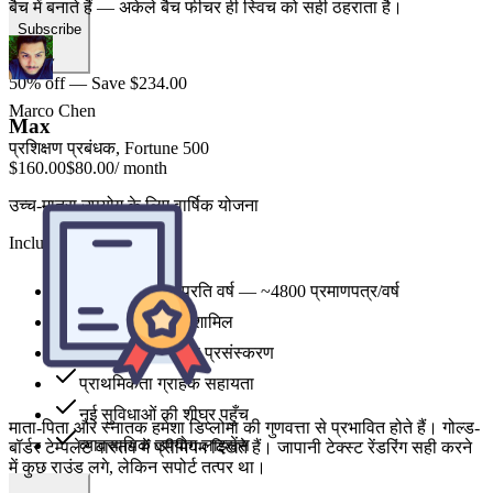
प्रशिक्षण प्रबंधक, Fortune 500
Subscribe
50% off — Save $234.00
Max
$160.00
$80.00
/ month
उच्च-मात्रा उपयोग के लिए वार्षिक योजना
Includes
माता-पिता और स्नातक हमेशा डिप्लोमा की गुणवत्ता से प्रभावित होते हैं। गोल्ड-
24,000 credits प्रति वर्ष — ~4800 प्रमाणपत्र/वर्ष
बॉर्डर टेम्पलेट वास्तव में प्रीमियम दिखते हैं। जापानी टेक्स्ट रेंडरिंग सही करने
सभी शैली टेम्पलेट शामिल
में कुछ राउंड लगे, लेकिन सपोर्ट तत्पर था।
सर्वोच्च प्राथमिकता प्रसंस्करण
प्राथमिकता ग्राहक सहायता
नई सुविधाओं की शीघ्र पहुँच
Aya Nakamura
व्यावसायिक उपयोग लाइसेंस
रजिस्ट्रार, ओसाका विश्वविद्यालय