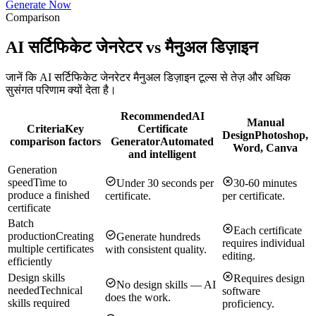
Generate Now
Comparison
AI सर्टिफिकेट जेनरेटर vs मैनुअल डिज़ाइन
जानें कि AI सर्टिफिकेट जेनरेटर मैनुअल डिज़ाइन टूल्स से तेज़ और अधिक
सुसंगत परिणाम क्यों देता है।
Recommended
AI
Manual
Criteria
Key
Certificate
Design
Photoshop,
comparison factors
Generator
Automated
Word, Canva
and intelligent
Generation
speed
Time to
Under 30 seconds per
30-60 minutes
produce a finished
certificate.
per certificate.
certificate
Batch
Each certificate
production
Creating
Generate hundreds
requires individual
multiple certificates
with consistent quality.
editing.
efficiently
Design skills
Requires design
No design skills — AI
needed
Technical
software
does the work.
skills required
proficiency.