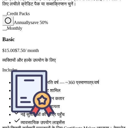
लिए लचीले क्रेडिट पैक या सब्सक्रिप्शन चुनें।
Credit Packs
Annually
save 50%
Monthly
Basic
$15.00
$7.50
/ month
व्यक्तियों और हल्के उपयोग के लिए
Includes
1,800 credits प्रति वर्ष — ~360 प्रमाणपत्र/वर्ष
सभी शैली टेम्पलेट शामिल
हमने तिमाही कर्मचारी पुरस्कारों के लिए Certificate Maker अपनाया। टेम्पलेट
पॉलिश दिखते हैं, हालांकि मुझे और लैंडस्केप विकल्प चाहिए। कुल मिलाकर,
प्राथमिकता जनरेशन कतार
डिज़ाइन समय एक सप्ताह से घटकर एक दोपहर हो गया।
बुनियादी ग्राहक सहायता
नई सुविधाओं की शीघ्र पहुँच
व्यावसायिक उपयोग लाइसेंस