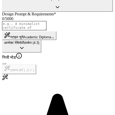
Design Prompt & Requirements
*
0
/
5000
स्टाइल चुनें
Academic Diploma
→
आस्पेक्ट रेशियो
लैंडस्केप (4:3)
निजी मोड
उत्पन्न करें ( -3 ⚡ )