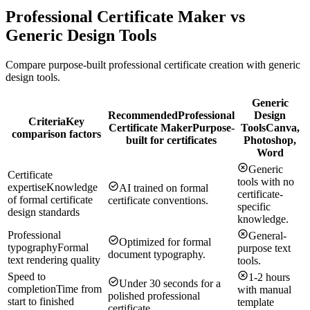
Professional Certificate Maker vs
Generic Design Tools
Compare purpose-built professional certificate creation with generic
design tools.
Generic
Recommended
Professional
Design
Criteria
Key
Certificate Maker
Purpose-
Tools
Canva,
comparison factors
built for certificates
Photoshop,
Word
Generic
Certificate
tools with no
expertise
Knowledge
AI trained on formal
certificate-
of formal certificate
certificate conventions.
specific
design standards
knowledge.
Professional
General-
Optimized for formal
typography
Formal
purpose text
document typography.
text rendering quality
tools.
Speed to
1-2 hours
Under 30 seconds for a
completion
Time from
with manual
polished professional
start to finished
template
certificate.