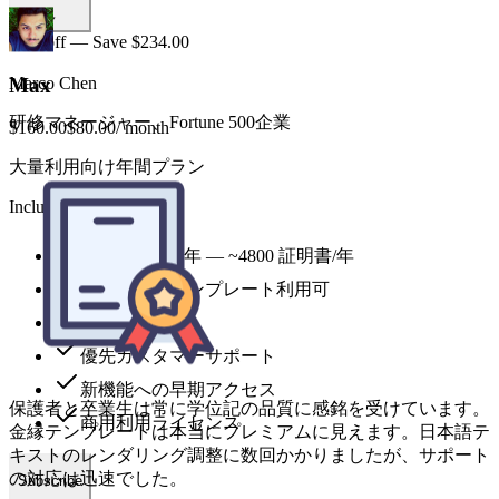
50% off — Save $234.00
Max
$160.00
$80.00
/ month
大量利用向け年間プラン
Includes
24,000 credits 年 — ~4800 証明書/年
保護者と卒業生は常に学位記の品質に感銘を受けています。
金縁テンプレートは本当にプレミアムに見えます。日本語テ
全スタイルテンプレート利用可
キストのレンダリング調整に数回かかりましたが、サポート
最優先処理
の対応は迅速でした。
優先カスタマーサポート
新機能への早期アクセス
商用利用ライセンス
Aya Nakamura
大阪大学 教務課長
Subscribe