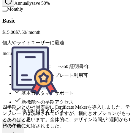
Annually
save 50%
Monthly
Basic
$15.00
$7.50
/ month
個人やライトユーザーに最適
Includes
1,800 credits 年 — ~360 証明書/年
四半期ごとの社員表彰にCertificate Makerを導入しました。テ
ンプレートは洗練されていますが、横向きオプションがもっ
全スタイルテンプレート利用可
とあればと思います。全体的に、デザイン時間が1週間から1
優先生成キュー
日の午後に短縮されました。
基本カスタマーサポート
新機能への早期アクセス
商用利用ライセンス
Lena Ortiz
Subscribe
中堅IT企業 人事部長