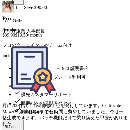
50% off — Save $90.00
Pro
Popular
$39.00
$19.50
/ month
プロのクリエイターやチーム向け
Includes
月に200件以上の研修修了証を発行しています。Certificate
9,600 credits 年 — ~1920 証明書/年
Maker導入前はCanvaで何時間も費やしていました。今は一
全スタイルテンプレート利用可
括生成できます。バッチ機能だけで乗り換えた甲斐がありま
優先生成キュー
した。
優先カスタマーサポート
新機能への早期アクセス
商用利用ライセンス
Marco Chen
研修マネージャー、Fortune 500企業
Subscribe