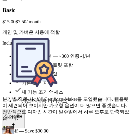
Basic
$15.00
$7.50
/ month
개인 및 가벼운 사용에 적합
Includes
1,800 credits 년 — ~360 인증서/년
분기별 직원 시상에 Certificate Maker를 도입했습니다. 템플릿
이 세련되어 보이지만 가로형 옵션이 더 많으면 좋겠습니다.
모든 스타일 템플릿 포함
전반적으로 디자인 시간이 일주일에서 하루 오후로 단축되었
우선 생성 대기열
습니다.
기본 고객 지원
새 기능 조기 액세스
상업적 사용 라이선스
Lena Ortiz
중견 IT기업 인사부장
Subscribe
50% off — Save $90.00