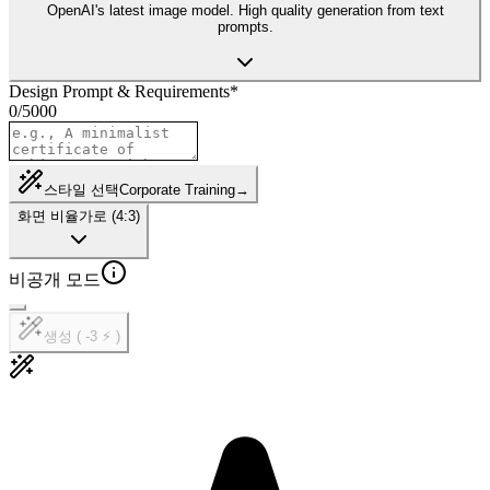
OpenAI's latest image model. High quality generation from text
prompts.
Design Prompt & Requirements
*
0
/
5000
스타일 선택
Corporate Training
→
화면 비율
가로 (4:3)
비공개 모드
생성 ( -3 ⚡ )