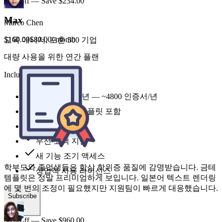
50% off — Save $234.00
Max
$160.00
$80.00
/ month
대량 사용을 위한 연간 플랜
Includes
24,000 credits 년 — ~4800 인증서/년
학부모와 졸업생들은 항상 학위증 품질에 감명받습니다. 금테
템플릿은 정말 프리미엄하게 보입니다. 일본어 텍스트 렌더링
모든 스타일 템플릿 포함
에 몇 번의 조정이 필요했지만 지원팀이 빠르게 대응했습니다.
최우선 처리
우선 고객 지원
새 기능 조기 액세스
Aya Nakamura
상업적 사용 라이선스
오사카 대학교 학적과장
Subscribe
50% off — Save $960.00