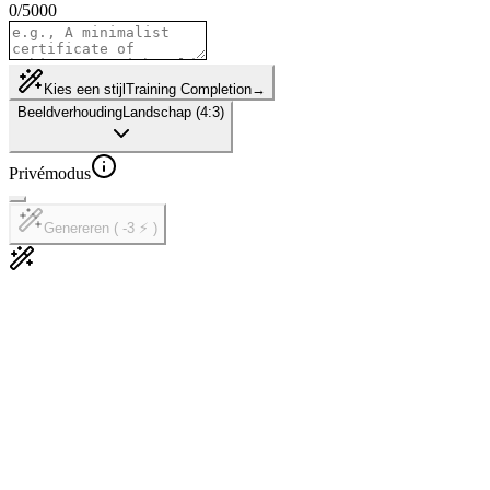
0
/
5000
Kies een stijl
Training Completion
→
Beeldverhouding
Landschap (4:3)
Privémodus
Genereren ( -3 ⚡ )