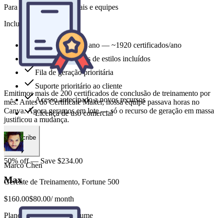
Para criadores profissionais e equipes
Includes
Emitimos mais de 200 certificados de conclusão de treinamento por
mês. Antes do Certificate Maker, nossa equipe passava horas no
9,600 credits por ano — ~1920 certificados/ano
Canva. Agora geramos em lote — só o recurso de geração em massa
justificou a mudança.
Todos os modelos de estilos incluídos
Fila de geração prioritária
Suporte prioritário ao cliente
Acesso antecipado a novos recursos
Marco Chen
Licença de uso comercial
Gerente de Treinamento, Fortune 500
Subscribe
50% off — Save $234.00
Max
$160.00
$80.00
/ month
Plano anual para alto volume