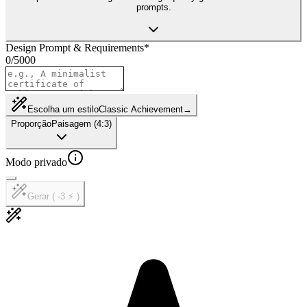
prompts.
Design Prompt & Requirements
*
0
/
5000
Escolha um estilo
Classic Achievement
→
Proporção
Paisagem (4:3)
Modo privado
Gerar ( -3 ⚡ )