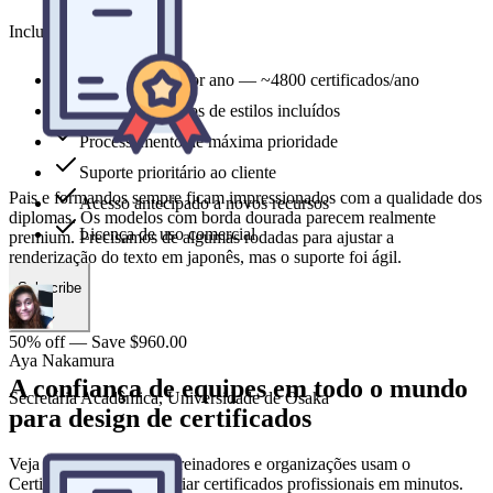
Includes
Pais e formandos sempre ficam impressionados com a qualidade dos
diplomas. Os modelos com borda dourada parecem realmente
24,000 credits por ano — ~4800 certificados/ano
premium. Precisamos de algumas rodadas para ajustar a
Todos os modelos de estilos incluídos
renderização do texto em japonês, mas o suporte foi ágil.
Processamento de máxima prioridade
Suporte prioritário ao cliente
Acesso antecipado a novos recursos
Aya Nakamura
Licença de uso comercial
Secretária Acadêmica, Universidade de Osaka
Subscribe
50% off — Save $960.00
A confiança de equipes em todo o mundo
para design de certificados
Veja como educadores, treinadores e organizações usam o
Certificate Maker para criar certificados profissionais em minutos.