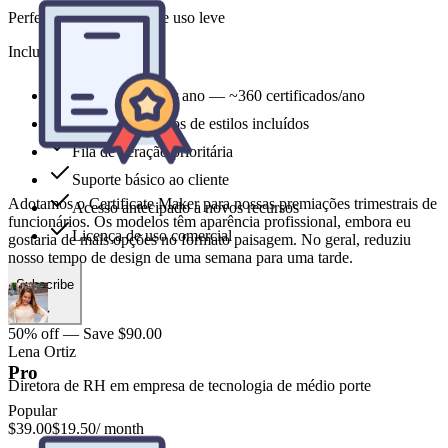
Perfeito para indivíduos e uso leve
Includes
Adotamos o Certificate Maker para nossas premiações trimestrais de
funcionários. Os modelos têm aparência profissional, embora eu
1,800 credits por ano — ~360 certificados/ano
gostaria de mais opções no formato paisagem. No geral, reduziu
Todos os modelos de estilos incluídos
nosso tempo de design de uma semana para uma tarde.
Fila de geração prioritária
Suporte básico ao cliente
Acesso antecipado a novos recursos
Lena Ortiz
Licença de uso comercial
Diretora de RH em empresa de tecnologia de médio porte
Subscribe
50% off — Save $90.00
Pro
Popular
$39.00
$19.50
/ month