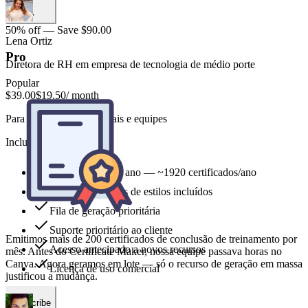
50% off — Save $90.00
Pro
Popular
$39.00
$19.50
/ month
Para criadores profissionais e equipes
Includes
Emitimos mais de 200 certificados de conclusão de treinamento por
mês. Antes do Certificate Maker, nossa equipe passava horas no
Canva. Agora geramos em lote — só o recurso de geração em massa
9,600 credits por ano — ~1920 certificados/ano
justificou a mudança.
Todos os modelos de estilos incluídos
Fila de geração prioritária
Suporte prioritário ao cliente
Marco Chen
Acesso antecipado a novos recursos
Licença de uso comercial
Gerente de Treinamento, Fortune 500
Subscribe