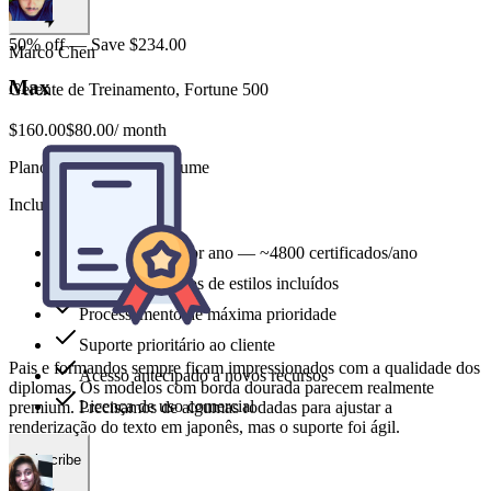
50% off — Save $234.00
Max
$160.00
$80.00
/ month
Plano anual para alto volume
Includes
Pais e formandos sempre ficam impressionados com a qualidade dos
diplomas. Os modelos com borda dourada parecem realmente
24,000 credits por ano — ~4800 certificados/ano
premium. Precisamos de algumas rodadas para ajustar a
renderização do texto em japonês, mas o suporte foi ágil.
Todos os modelos de estilos incluídos
Processamento de máxima prioridade
Suporte prioritário ao cliente
Acesso antecipado a novos recursos
Aya Nakamura
Licença de uso comercial
Secretária Acadêmica, Universidade de Osaka
Subscribe