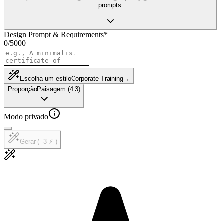
prompts.
Design Prompt & Requirements
*
0
/
5000
Escolha um estilo
Corporate Training
→
Proporção
Paisagem (4:3)
Modo privado
Gerar ( -3 ⚡ )