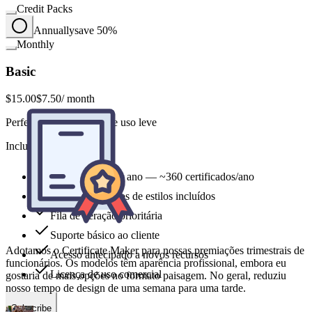
Credit Packs
Annually
save 50%
Monthly
Basic
$15.00
$7.50
/ month
Perfeito para indivíduos e uso leve
Includes
Adotamos o Certificate Maker para nossas premiações trimestrais de
funcionários. Os modelos têm aparência profissional, embora eu
1,800 credits por ano — ~360 certificados/ano
gostaria de mais opções no formato paisagem. No geral, reduziu
nosso tempo de design de uma semana para uma tarde.
Todos os modelos de estilos incluídos
Fila de geração prioritária
Suporte básico ao cliente
Acesso antecipado a novos recursos
Lena Ortiz
Licença de uso comercial
Diretora de RH em empresa de tecnologia de médio porte
Subscribe