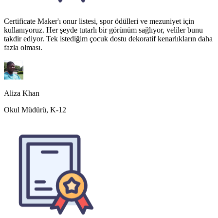
Aliza Khan
Okul Müdürü, K-12
Gönüllü takdiri bizim için hep ikinci planda kaldı. Artık her
etkinlikte profesyonel görünümlü sertifikalar dağıtıyoruz ve
gönüllüler bunu gerçekten seviyor. Elde tutmada gerçek bir fark
yarattı.