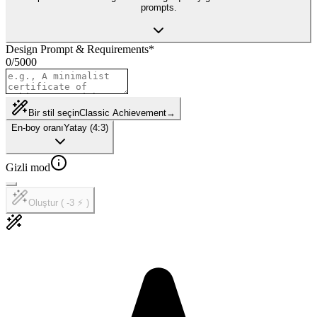
prompts.
Design Prompt & Requirements
*
0
/
5000
Bir stil seçin
Classic Achievement
→
En-boy oranı
Yatay (4:3)
Gizli mod
Oluştur ( -3 ⚡ )