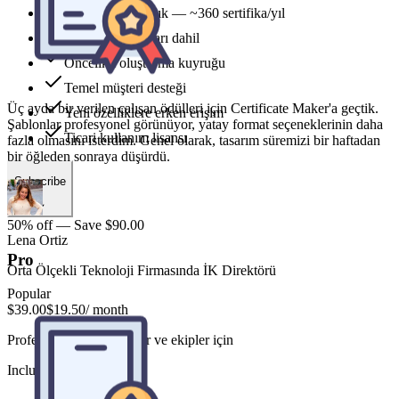
Şablonlar profesyonel görünüyor, yatay format seçeneklerinin daha
1,800 credits yıllık — ~360 sertifika/yıl
fazla olmasını isterdim. Genel olarak, tasarım süremizi bir haftadan
Tüm stil şablonları dahil
bir öğleden sonraya düşürdü.
Öncelikli oluşturma kuyruğu
Temel müşteri desteği
Yeni özelliklere erken erişim
Lena Ortiz
Ticari kullanım lisansı
Orta Ölçekli Teknoloji Firmasında İK Direktörü
Subscribe
50% off — Save $90.00
Pro
Popular
$39.00
$19.50
/ month
Profesyonel oluşturucular ve ekipler için
Includes
Ayda 200'den fazla eğitim tamamlama sertifikası düzenliyoruz.