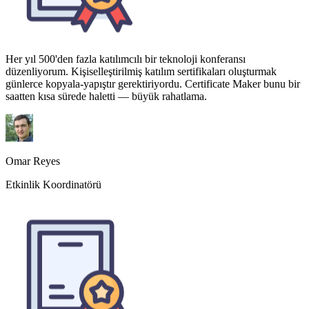
saatten kısa sürede haletti — büyük rahatlama.
Omar Reyes
Etkinlik Koordinatörü
Tamamlama sertifikaları eklemek kurs kaydımı yaklaşık %15 artırdı.
Öğrenciler iyi tasarlanmış bir belgeye gerçekten değer veriyor. AI
harika renk kombinasyonları seçiyor — elle seçeceğimden daha iyi.