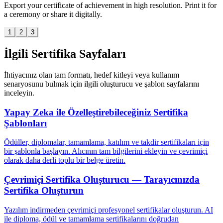
Export your certificate of achievement in high resolution. Print it for
a ceremony or share it digitally.
1
2
3
İlgili Sertifika Sayfaları
İhtiyacınız olan tam formatı, hedef kitleyi veya kullanım
senaryosunu bulmak için ilgili oluşturucu ve şablon sayfalarını
inceleyin.
Yapay Zeka ile Özelleştirebileceğiniz Sertifika
Şablonları
Ödüller, diplomalar, tamamlama, katılım ve takdir sertifikaları için
bir şablonla başlayın. Alıcının tam bilgilerini ekleyin ve çevrimiçi
olarak daha derli toplu bir belge üretin.
Çevrimiçi Sertifika Oluşturucu — Tarayıcınızda
Sertifika Oluşturun
Yazılım indirmeden çevrimiçi profesyonel sertifikalar oluşturun. AI
ile diploma, ödül ve tamamlama sertifikalarını doğrudan