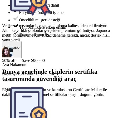
metin görüntüleme için birkaç deneme gerekti, ancak destek hızlı
Tüm stil şablonları dahil
yanıt verdi.
En yüksek öncelikli işleme
Öncelikli müşteri desteği
Yeni özelliklere erken erişim
Aya Nakamura
Ticari kullanım lisansı
Kayıt İşleri, Osaka Üniversitesi
Subscribe
50% off — Save $960.00
Dünya genelinde ekiplerin sertifika
tasarımında güvendiği araç
Eğitimcilerin, eğitmenlerin ve kuruluşların Certificate Maker ile
dakikalar içinde profesyonel sertifikalar oluşturduğunu görün.
Her yıl 500'den fazla katılımcılı bir teknoloji konferansı
düzenliyorum. Kişiselleştirilmiş katılım sertifikaları oluşturmak
günlerce kopyala-yapıştır gerektiriyordu. Certificate Maker bunu bir