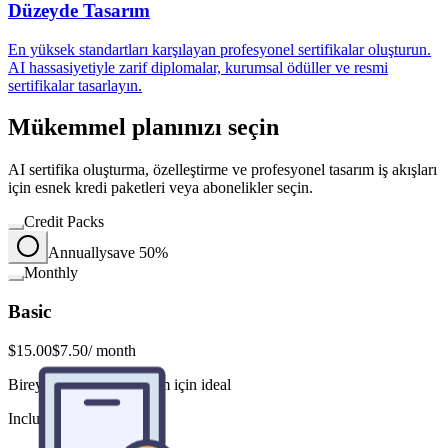
Düzeyde Tasarım
En yüksek standartları karşılayan profesyonel sertifikalar oluşturun.
AI hassasiyetiyle zarif diplomalar, kurumsal ödüller ve resmi
sertifikalar tasarlayın.
Mükemmel planınızı seçin
AI sertifika oluşturma, özelleştirme ve profesyonel tasarım iş akışları
için esnek kredi paketleri veya abonelikler seçin.
Credit Packs
Annually
save 50%
Monthly
Basic
$15.00
$7.50
/ month
Bireyler ve hafif kullanım için ideal
Includes
Üç ayda bir verilen çalışan ödülleri için Certificate Maker'a geçtik.