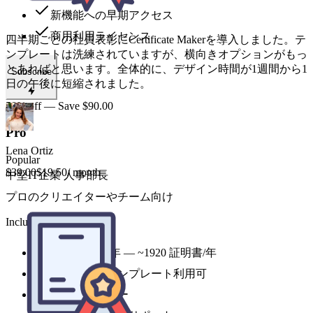
新機能への早期アクセス
商用利用ライセンス
Lena Ortiz
中堅IT企業 人事部長
Subscribe
50% off — Save $90.00
Pro
Popular
$39.00
$19.50
/ month
プロのクリエイターやチーム向け
Includes
月に200件以上の研修修了証を発行しています。Certificate
9,600 credits 年 — ~1920 証明書/年
Maker導入前はCanvaで何時間も費やしていました。今は一
括生成できます。バッチ機能だけで乗り換えた甲斐がありま
全スタイルテンプレート利用可
した。
優先生成キュー