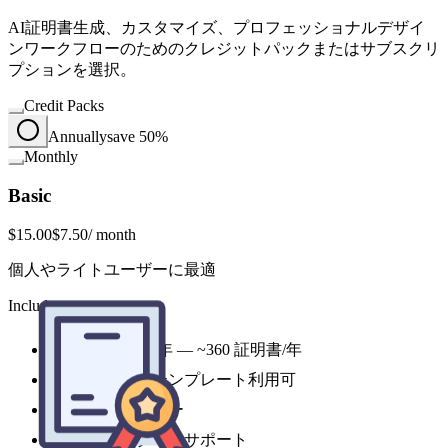
AI証明書生成、カスタマイズ、プロフェッショナルデザイ
ンワークフローのためのクレジットパックまたはサブスクリ
プションを選択。
Credit Packs
Annually
save 50%
Monthly
Basic
$15.00
$7.50
/ month
個人やライトユーザーに最適
Includes
四半期ごとの社員表彰にCertificate Makerを導入しました。テ
1,800 credits 年 — ~360 証明書/年
ンプレートは洗練されていますが、横向きオプションがもっ
全スタイルテンプレート利用可
とあればと思います。全体的に、デザイン時間が1週間から1
日の午後に短縮されました。
優先生成キュー
基本カスタマーサポート