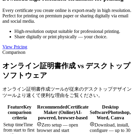
Every certificate you create online is export-ready in high resolution.
Perfect for printing on premium paper or sharing digitally via email
and social media.
High-resolution output suitable for professional printing.
Share digitally or print physically — your choice.
View Pricing
Comparison
オンライン証明書作成 vs デスクトップ
ソフトウェア
オンライン証明書作成ツールが従来のデスクトップデザイン
ツールより速くて便利な理由をご覧ください。
Feature
Key
Recommended
Certificate
Desktop
comparison
Maker (Online)
AI-
Software
Photoshop,
criteria
powered, browser-based
Word, Canva
Setup time
Time
Zero setup — open
Download, install,
from start to first
browser and start
configure — up to 30