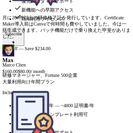
優先カスタマーサポート
新機能への早期アクセス
Marco Chen
商用利用ライセンス
研修マネージャー、Fortune 500企業
Subscribe
50% off — Save $234.00
Max
$160.00
$80.00
/ month
大量利用向け年間プラン
Includes
保護者と卒業生は常に学位記の品質に感銘を受けています。
24,000 credits 年 — ~4800 証明書/年
金縁テンプレートは本当にプレミアムに見えます。日本語テ
全スタイルテンプレート利用可
キストのレンダリング調整に数回かかりましたが、サポート
の対応は迅速でした。
最優先処理
優先カスタマーサポート