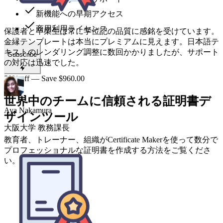
新機能への早期アクセス
商用利用ライセンス
Aya Nakamura
大阪大学 教務課長
Subscribe
50% off — Save $960.00
世界中のチームに信頼される証明書デ
ザインツール
教育者、トレーナー、組織がCertificate Makerを使って数分で
プロフェッショナルな証明書を作成する方法をご覧くださ
い。
毎年500人以上が参加するテックカンファレンスを主催して
います。個別の参加証明書を作るのにコピペで何日もかかっ
ていました。Certificate Makerなら1時間以内で完了です。本
当に助かりました。