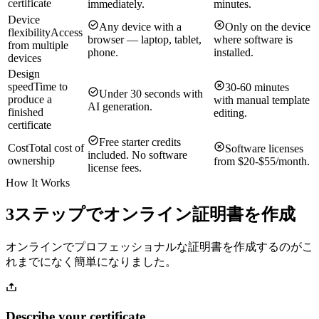
certificate
immediately.
minutes.
Device
Any device with a
Only on the device
flexibility
Access
browser — laptop, tablet,
where software is
from multiple
phone.
installed.
devices
Design
speed
Time to
30-60 minutes
Under 30 seconds with
produce a
with manual template
AI generation.
finished
editing.
certificate
Free starter credits
Cost
Total cost of
Software licenses
included. No software
ownership
from $20-$55/month.
license fees.
How It Works
3ステップでオンライン証明書を作成
オンラインでプロフェッショナルな証明書を作成するのがこ
れまでになく簡単になりました。
Describe your certificate